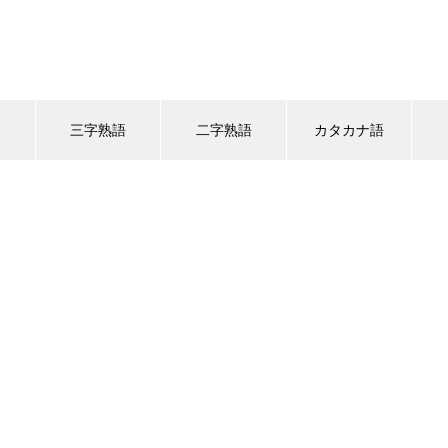
語
三字熟語
二字熟語
カタカナ語