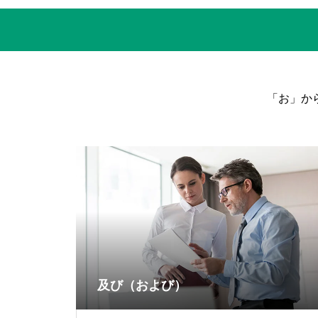
「お」か
及び（および）