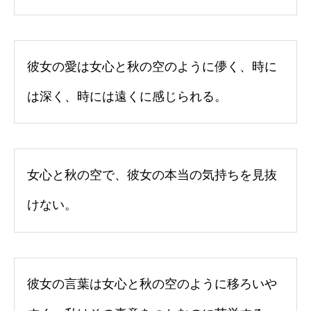
彼女の愛は女心と秋の空のように儚く、時に
は深く、時には遠くに感じられる。
女心と秋の空で、彼女の本当の気持ちを見抜
けない。
彼女の言葉は女心と秋の空のように移ろいや