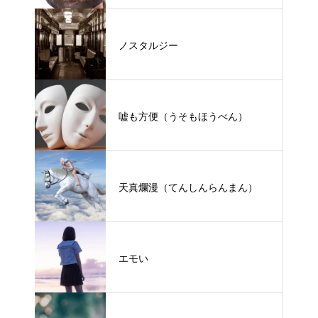
ノスタルジー
嘘も方便（うそもほうべん）
天真爛漫（てんしんらんまん）
エモい