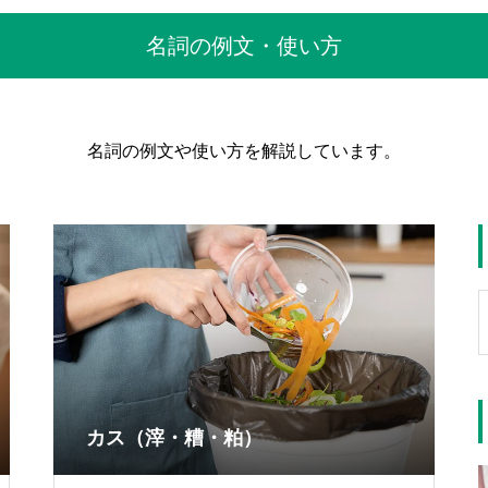
名詞の例文・使い方
名詞の例文や使い方を解説しています。
カス（滓・糟・粕）