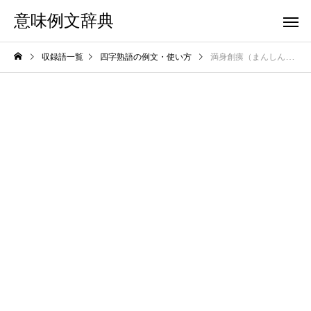
意味例文辞典
収録語一覧
四字熟語の例文・使い方
満身創痍（まんしんそうい）