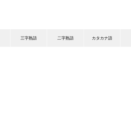
語
三字熟語
二字熟語
カタカナ語