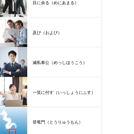
目に余る（めにあまる）
及び（および）
滅私奉公（めっしほうこう）
一笑に付す（いっしょうにふす）
登竜門（とうりゅうもん）