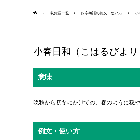
収録語一覧
四字熟語の例文・使い方
小
小春日和（こはるびより
意味
晩秋から初冬にかけての、春のように穏
例文・使い方