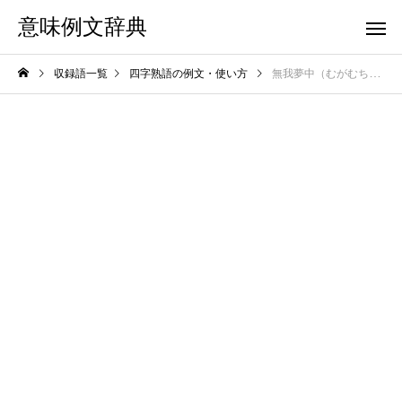
意味例文辞典
収録語一覧
四字熟語の例文・使い方
無我夢中（むがむちゅう）