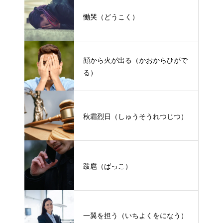
慟哭（どうこく）
顔から火が出る（かおからひがで
る）
秋霜烈日（しゅうそうれつじつ）
跋扈（ばっこ）
一翼を担う（いちよくをになう）