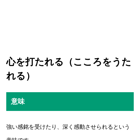
心を打たれる（こころをうた
れる）
意味
強い感銘を受けたり、深く感動させられるという