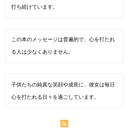
打ち続けています。
この本のメッセージは普遍的で、心を打たれ
る人は少なくありません。
子供たちの純真な笑顔や成長に、彼女は毎日
心を打たれる日々を過ごしています。