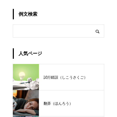
例文検索
人気ページ
試行錯誤（しこうさくご）
翻弄（ほんろう）