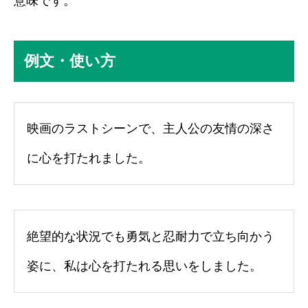
意味です。
例文・使い方
映画のラストシーンで、主人公の友情の深さ
に心を打たれました。
絶望的な状況でも勇気と忍耐力で立ち向かう
姿に、私は心を打たれる思いをしました。