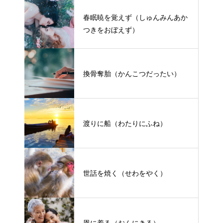
春眠暁を覚えず（しゅんみんあか
つきをおぼえず）
換骨奪胎（かんこつだったい）
渡りに船（わたりにふね）
世話を焼く（せわをやく）
恩に着る（おんにきる）