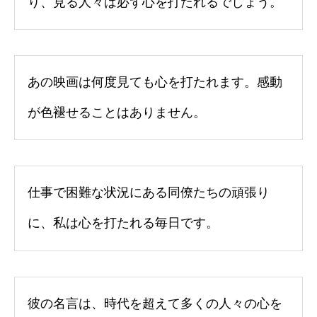
り、見る人々は必ず心を打たれるでしょう。
あの映画は何度見ても心を打たれます。感動
が色褪せることはありません。
仕事で困難な状況にある同僚たちの頑張り
に、私は心を打たれる毎日です。
彼の名言は、時代を超えて多くの人々の心を