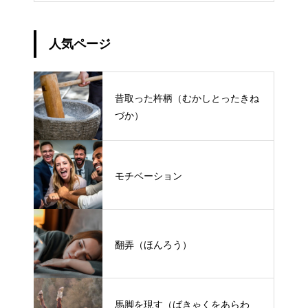
人気ページ
昔取った杵柄（むかしとったきね
づか）
モチベーション
翻弄（ほんろう）
馬脚を現す（ばきゃくをあらわ