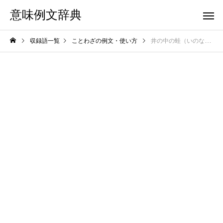
意味例文辞典
収録語一覧
ことわざの例文・使い方
井の中の蛙（いのなかのかわず）