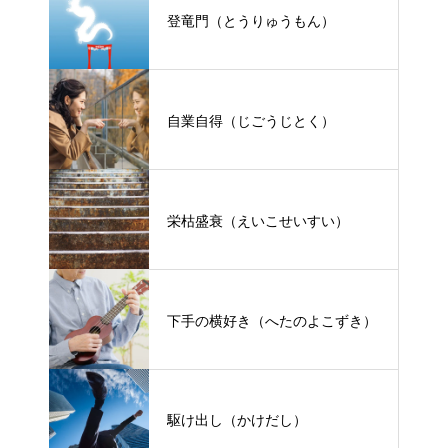
登竜門（とうりゅうもん）
自業自得（じごうじとく）
栄枯盛衰（えいこせいすい）
下手の横好き（へたのよこずき）
駆け出し（かけだし）