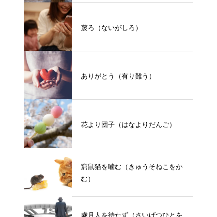
蔑ろ（ないがしろ）
ありがとう（有り難う）
花より団子（はなよりだんご）
窮鼠猫を噛む（きゅうそねこをか
む）
歳月人を待たず（さいげつひとを