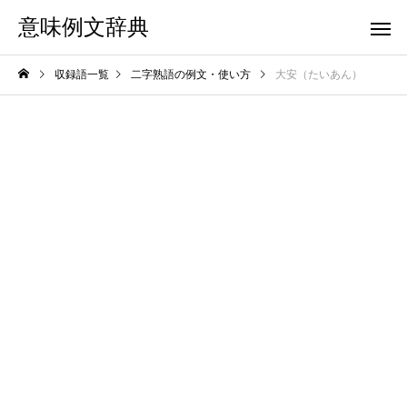
意味例文辞典
収録語一覧
二字熟語の例文・使い方
大安（たいあん）