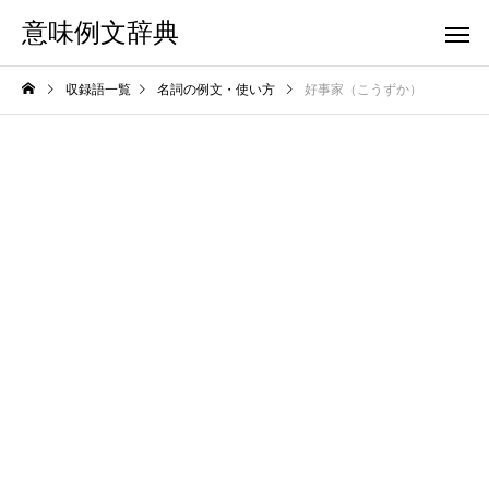
意味例文辞典
収録語一覧
名詞の例文・使い方
好事家（こうずか）