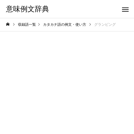
意味例文辞典
収録語一覧
カタカナ語の例文・使い方
グランピング