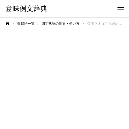
意味例文辞典
収録語一覧
四字熟語の例文・使い方
公明正大（こうめいせいだい）