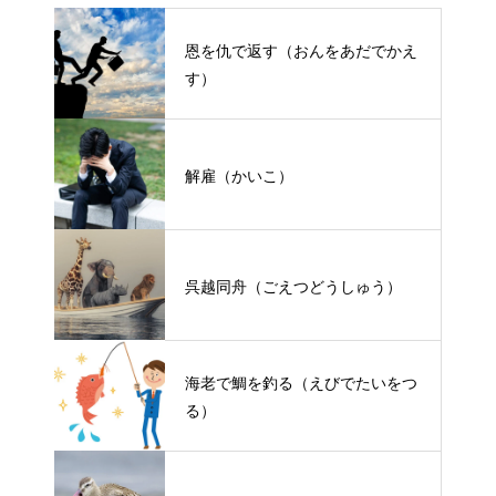
恩を仇で返す（おんをあだでかえ
す）
解雇（かいこ）
呉越同舟（ごえつどうしゅう）
海老で鯛を釣る（えびでたいをつ
る）