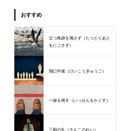
おすすめ
立つ鳥跡を濁さず（たつとりあと
をにごさず）
鶏口牛後（けいこうぎゅうご）
一線を画す（いっせんをかくす）
三顧の礼（さんこのれい）