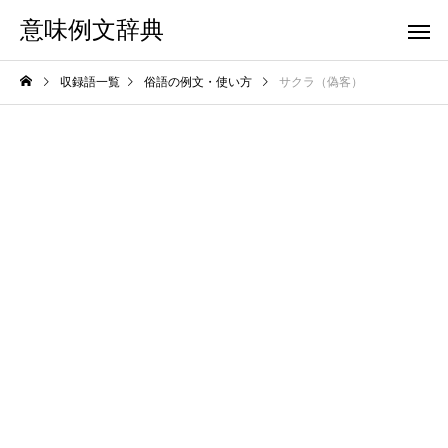
意味例文辞典
収録語一覧
俗語の例文・使い方
サクラ（偽客）