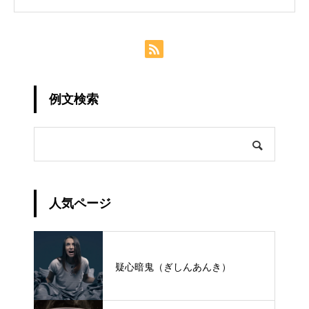
例文検索
人気ページ
疑心暗鬼（ぎしんあんき）