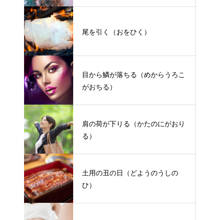
尾を引く（おをひく）
目から鱗が落ちる（めからうろこ
がおちる）
肩の荷が下りる（かたのにがおり
る）
土用の丑の日（どようのうしの
ひ）