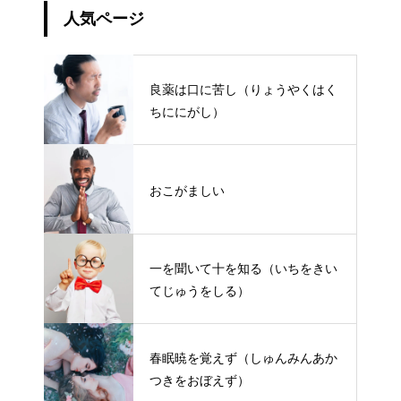
人気ページ
良薬は口に苦し（りょうやくはく
ちににがし）
おこがましい
一を聞いて十を知る（いちをきい
てじゅうをしる）
春眠暁を覚えず（しゅんみんあか
つきをおぼえず）