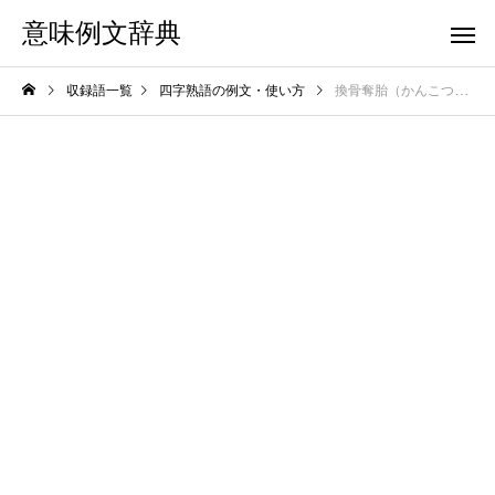
意味例文辞典
収録語一覧
四字熟語の例文・使い方
換骨奪胎（かんこつだったい）