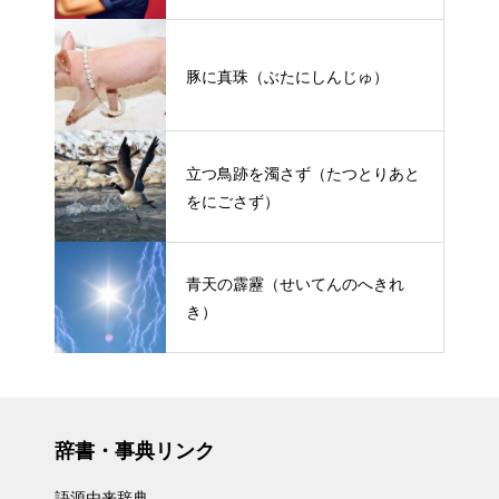
豚に真珠（ぶたにしんじゅ）
立つ鳥跡を濁さず（たつとりあと
をにごさず）
青天の霹靂（せいてんのへきれ
き）
辞書・事典リンク
語源由来辞典