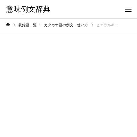
意味例文辞典
収録語一覧
カタカナ語の例文・使い方
ヒエラルキー