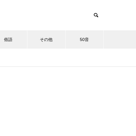
俗語
その他
50音