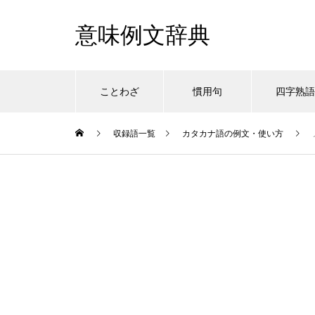
意味例文辞典
ことわざ
慣用句
四字熟
収録語一覧
カタカナ語の例文・使い方