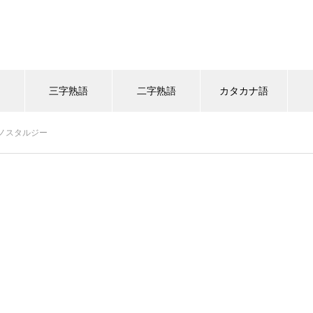
語
三字熟語
二字熟語
カタカナ語
ノスタルジー