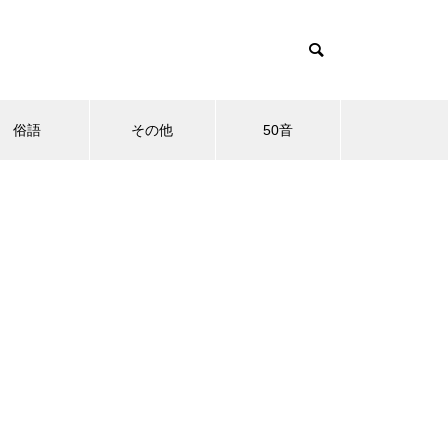
俗語
その他
50音