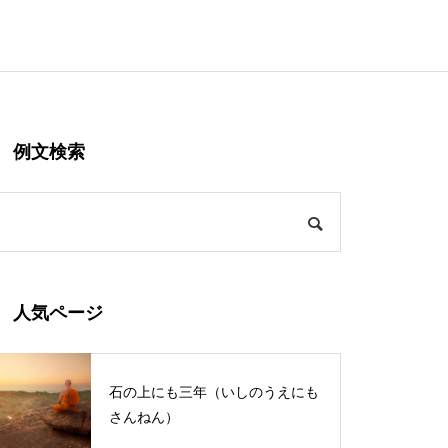
例文検索
人気ページ
石の上にも三年（いしのうえにも
さんねん）