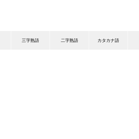
語
三字熟語
二字熟語
カタカナ語