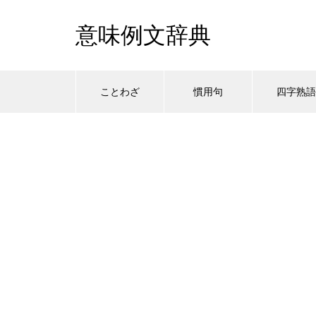
意味例文辞典
ことわざ
慣用句
四字熟