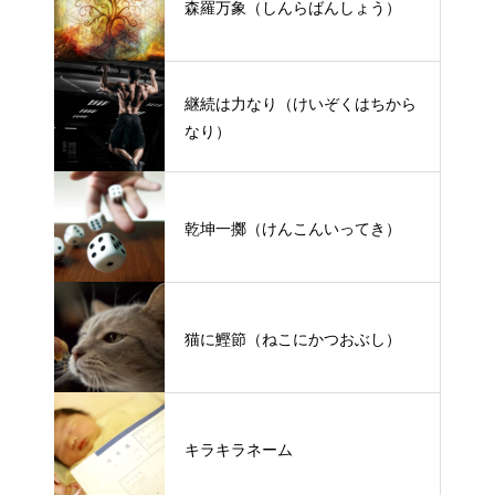
森羅万象（しんらばんしょう）
継続は力なり（けいぞくはちから
なり）
乾坤一擲（けんこんいってき）
猫に鰹節（ねこにかつおぶし）
キラキラネーム