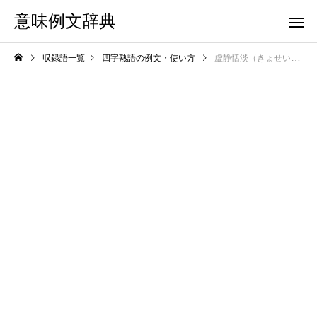
意味例文辞典
収録語一覧
四字熟語の例文・使い方
虚静恬淡（きょせいてんたん）