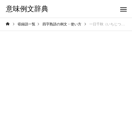
意味例文辞典
収録語一覧
四字熟語の例文・使い方
一日千秋（いちじつせんしゅう）