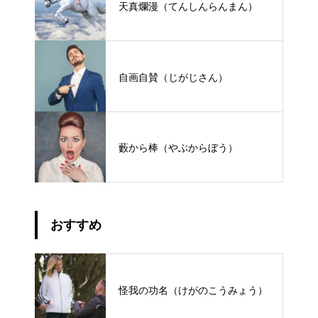
天真爛漫（てんしんらんまん）
自画自賛（じがじさん）
藪から棒（やぶからぼう）
おすすめ
怪我の功名（けがのこうみょう）