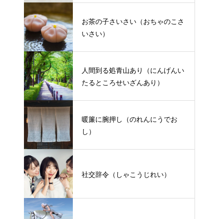
お茶の子さいさい（おちゃのこさ
いさい）
人間到る処青山あり（にんげんい
たるところせいざんあり）
暖簾に腕押し（のれんにうでお
し）
社交辞令（しゃこうじれい）