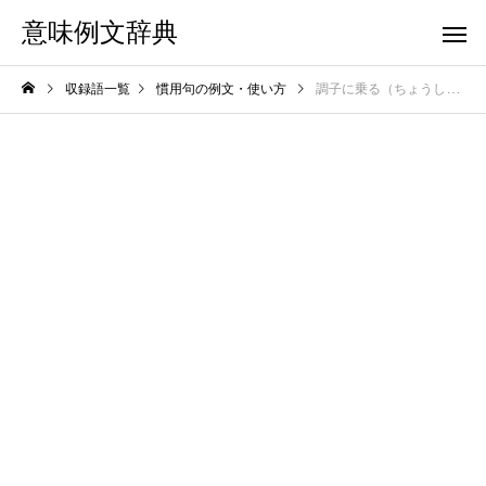
意味例文辞典
収録語一覧
慣用句の例文・使い方
調子に乗る（ちょうしにのる）