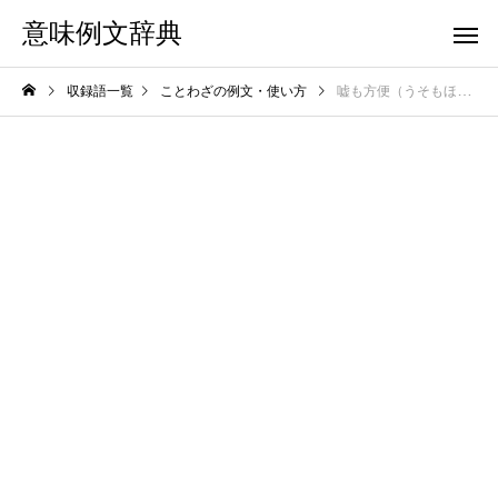
意味例文辞典
収録語一覧
ことわざの例文・使い方
嘘も方便（うそもほうべん）