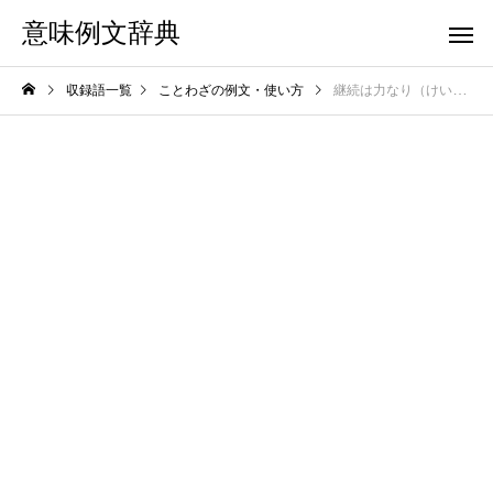
意味例文辞典
収録語一覧
ことわざの例文・使い方
継続は力なり（けいぞくはちからなり）