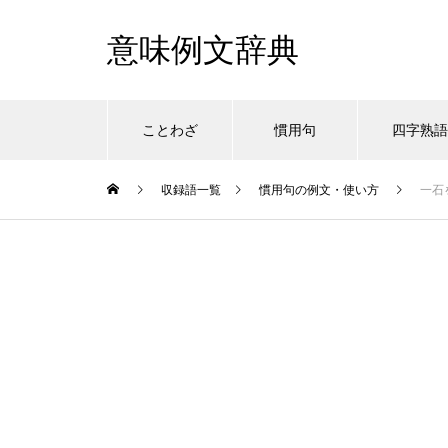
意味例文辞典
ことわざ
慣用句
四字熟
収録語一覧
慣用句の例文・使い方
一石