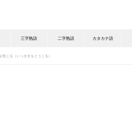
語
三字熟語
二字熟語
カタカナ語
を投じる（いっせきをとうじる）