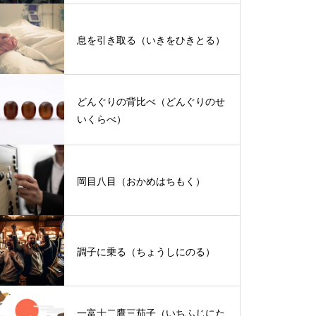
息を引き取る（いきをひきとる）
どんぐりの背比べ（どんぐりのせ
いくらべ）
岡目八目（おかめはちもく）
調子に乗る（ちょうしにのる）
一富士二鷹三茄子（いちふじにた