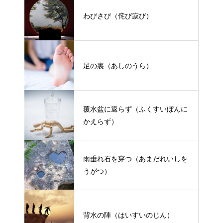
わびさび（侘び寂び）
足の裏（あしのうら）
覆水盆に返らず（ふくすいぼんに
かえらず）
雨垂れ石を穿つ（あまだれいしを
うがつ）
背水の陣（はいすいのじん）