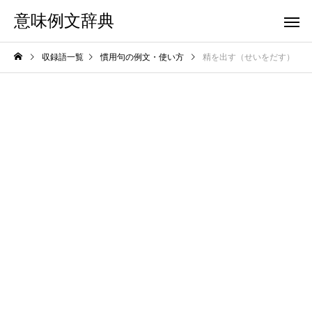
意味例文辞典
収録語一覧
慣用句の例文・使い方
精を出す（せいをだす）