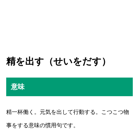
精を出す（せいをだす）
意味
精一杯働く。元気を出して行動する。こつこつ物
事をする意味の慣用句です。