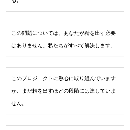
る。
この問題については、あなたが精を出す必要
はありません。私たちがすべて解決します。
このプロジェクトに熱心に取り組んでいます
が、まだ精を出すほどの段階には達していま
せん。