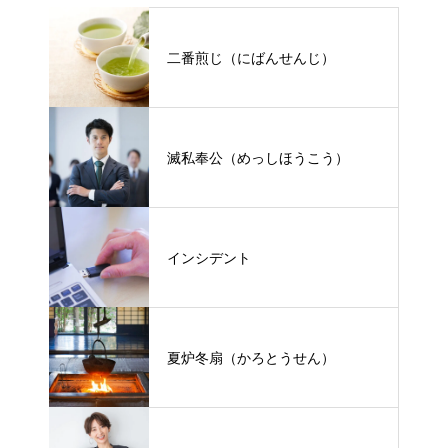
二番煎じ（にばんせんじ）
滅私奉公（めっしほうこう）
インシデント
夏炉冬扇（かろとうせん）