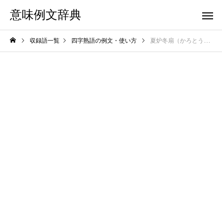
意味例文辞典
収録語一覧
四字熟語の例文・使い方
夏炉冬扇（かろとうせん）