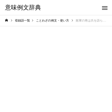
意味例文辞典
収録語一覧
ことわざの例文・使い方
敗軍の将は兵を語らず（はいぐんのしょうはへいをかたらず）