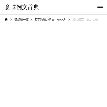
意味例文辞典
収録語一覧
四字熟語の例文・使い方
栄枯盛衰（えいこせいすい）