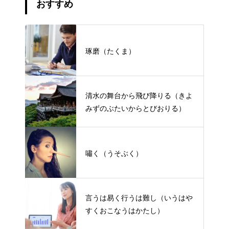
おすすめ
琢磨（たくま）
清水の舞台から飛び降りる（きよ
みずのぶたいからとびおりる）
嘯く（うそぶく）
言うは易く行うは難し（いうはや
すくおこなうはかたし）