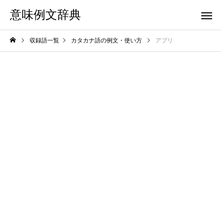
意味例文辞典
収録語一覧
カタカナ語の例文・使い方
アプリ